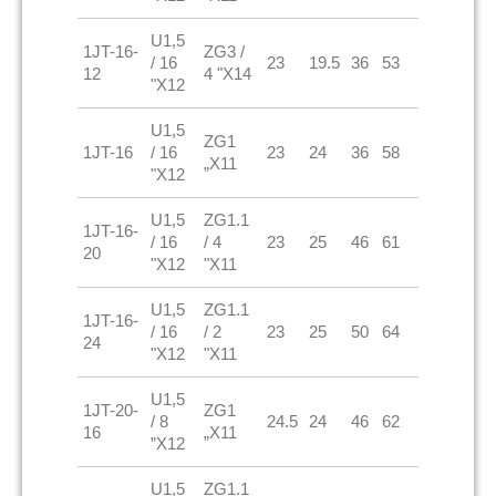
U1,5
1JT-16-
ZG3 /
/ 16
23
19.5
36
53
12
4 "X14
"X12
U1,5
ZG1
1JT-16
/ 16
23
24
36
58
„X11
"X12
U1,5
ZG1.1
1JT-16-
/ 16
/ 4
23
25
46
61
20
"X12
"X11
U1,5
ZG1.1
1JT-16-
/ 16
/ 2
23
25
50
64
24
"X12
"X11
U1,5
1JT-20-
ZG1
/ 8
24.5
24
46
62
16
„X11
”X12
U1,5
ZG1.1