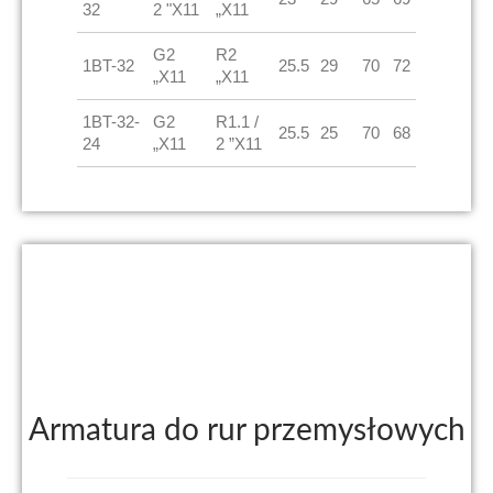
32
2 "X11
„X11
G2
R2
1BT-32
25.5
29
70
72
„X11
„X11
1BT-32-
G2
R1.1 /
25.5
25
70
68
24
„X11
2 ”X11
Armatura do rur przemysłowych