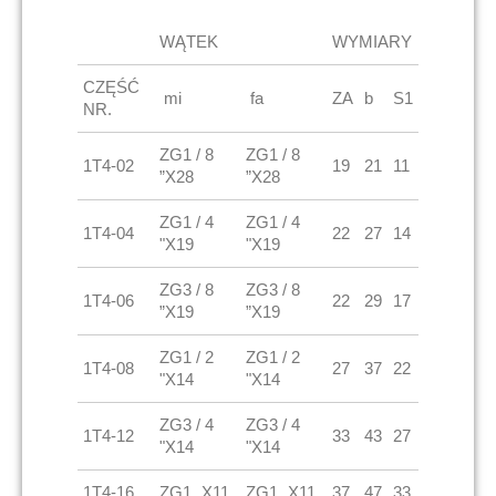
WĄTEK
WYMIARY
CZĘŚĆ
mi
fa
ZA
b
S1
NR.
ZG1 / 8
ZG1 / 8
1T4-02
19
21
11
”X28
”X28
ZG1 / 4
ZG1 / 4
1T4-04
22
27
14
"X19
"X19
ZG3 / 8
ZG3 / 8
1T4-06
22
29
17
”X19
”X19
ZG1 / 2
ZG1 / 2
1T4-08
27
37
22
"X14
"X14
ZG3 / 4
ZG3 / 4
1T4-12
33
43
27
"X14
"X14
1T4-16
ZG1 „X11
ZG1 „X11
37
47
33