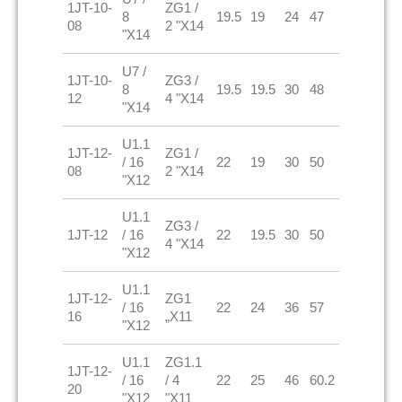
1JT-10-
ZG1 /
8
19.5
19
24
47
08
2 "X14
"X14
U7 /
1JT-10-
ZG3 /
8
19.5
19.5
30
48
12
4 "X14
"X14
U1.1
1JT-12-
ZG1 /
/ 16
22
19
30
50
08
2 "X14
"X12
U1.1
ZG3 /
1JT-12
/ 16
22
19.5
30
50
4 "X14
"X12
U1.1
1JT-12-
ZG1
/ 16
22
24
36
57
16
„X11
"X12
U1.1
ZG1.1
1JT-12-
/ 16
/ 4
22
25
46
60.2
20
"X12
"X11