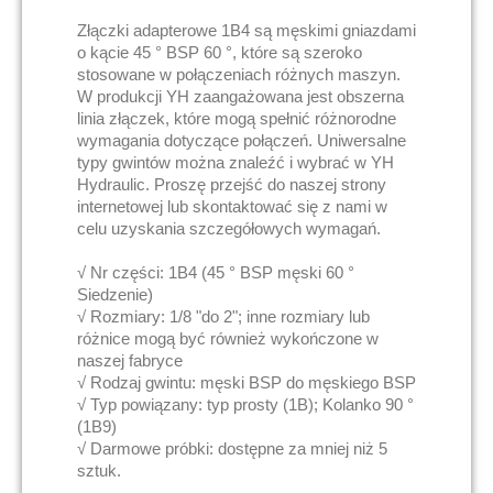
Złączki adapterowe 1B4 są męskimi gniazdami
o kącie 45 ° BSP 60 °, które są szeroko
stosowane w połączeniach różnych maszyn.
W produkcji YH zaangażowana jest obszerna
linia złączek, które mogą spełnić różnorodne
wymagania dotyczące połączeń. Uniwersalne
typy gwintów można znaleźć i wybrać w YH
Hydraulic. Proszę przejść do naszej strony
internetowej lub skontaktować się z nami w
celu uzyskania szczegółowych wymagań.
√ Nr części: 1B4 (45 ° BSP męski 60 °
Siedzenie)
√ Rozmiary: 1/8 "do 2"; inne rozmiary lub
różnice mogą być również wykończone w
naszej fabryce
√ Rodzaj gwintu: męski BSP do męskiego BSP
√ Typ powiązany: typ prosty (1B); Kolanko 90 °
(1B9)
√ Darmowe próbki: dostępne za mniej niż 5
sztuk.