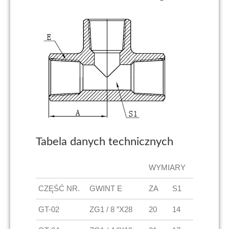
Tabela danych technicznych
WYMIARY
CZĘŚĆ NR.
GWINT E
ZA
S1
GT-02
ZG1 / 8 ”X28
20
14