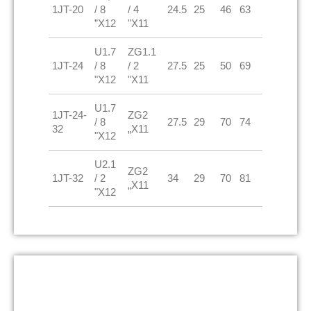
1JT-20
/ 8
/ 4
24.5
25
46
63
”X12
"X11
U1.7
ZG1.1
1JT-24
/ 8
/ 2
27.5
25
50
69
"X12
"X11
U1.7
1JT-24-
ZG2
/ 8
27.5
29
70
74
32
„X11
"X12
U2.1
ZG2
1JT-32
/ 2
34
29
70
81
„X11
"X12