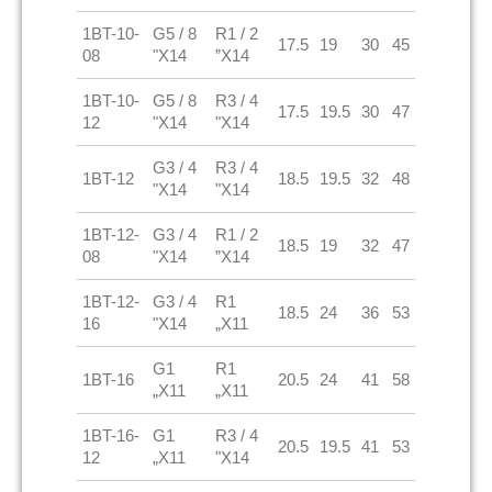
1BT-10-
G5 / 8
R1 / 2
17.5
19
30
45
08
"X14
”X14
1BT-10-
G5 / 8
R3 / 4
17.5
19.5
30
47
12
"X14
"X14
G3 / 4
R3 / 4
1BT-12
18.5
19.5
32
48
"X14
"X14
1BT-12-
G3 / 4
R1 / 2
18.5
19
32
47
08
"X14
”X14
1BT-12-
G3 / 4
R1
18.5
24
36
53
16
"X14
„X11
G1
R1
1BT-16
20.5
24
41
58
„X11
„X11
1BT-16-
G1
R3 / 4
20.5
19.5
41
53
12
„X11
"X14