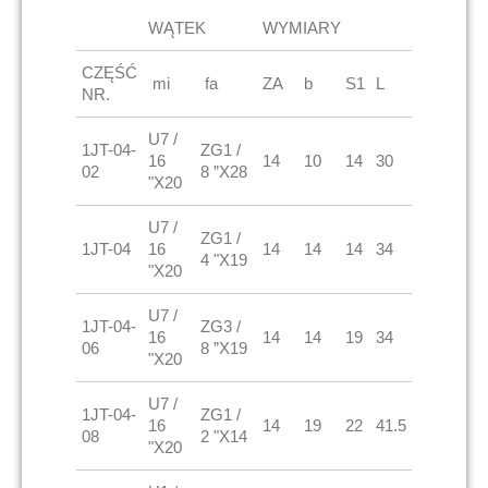
WĄTEK
WYMIARY
CZĘŚĆ
mi
fa
ZA
b
S1
L
NR.
U7 /
1JT-04-
ZG1 /
16
14
10
14
30
02
8 ”X28
"X20
U7 /
ZG1 /
1JT-04
16
14
14
14
34
4 "X19
"X20
U7 /
1JT-04-
ZG3 /
16
14
14
19
34
06
8 ”X19
"X20
U7 /
1JT-04-
ZG1 /
16
14
19
22
41.5
08
2 "X14
"X20