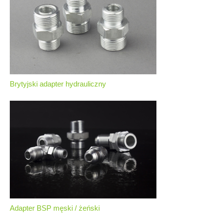
Brytyjski adapter hydrauliczny
Adapter BSP męski / żeński