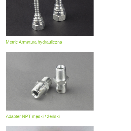
Metric Armatura hydrauliczna
Adapter NPT męski / żeński