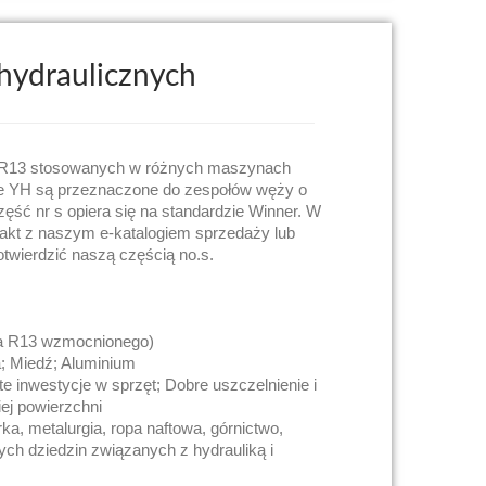
 hydraulicznych
ży R13 stosowanych w różnych maszynach
ce YH są przeznaczone do zespołów węży o
zęść nr s opiera się na standardzie Winner. W
akt z naszym e-katalogiem sprzedaży lub
potwierdzić naszą częścią no.s.
ża R13 wzmocnionego)
a; Miedź; Aluminium
te inwestycje w sprzęt; Dobre uszczelnienie i
ej powierzchni
ka, metalurgia, ropa naftowa, górnictwo,
ych dziedzin związanych z hydrauliką i