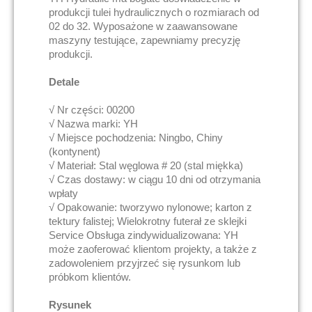
produkcji tulei hydraulicznych o rozmiarach od
02 do 32. Wyposażone w zaawansowane
maszyny testujące, zapewniamy precyzję
produkcji.
Detale
√ Nr części: 00200
√ Nazwa marki: YH
√ Miejsce pochodzenia: Ningbo, Chiny
(kontynent)
√ Materiał: Stal węglowa # 20 (stal miękka)
√ Czas dostawy: w ciągu 10 dni od otrzymania
wpłaty
√ Opakowanie: tworzywo nylonowe; karton z
tektury falistej; Wielokrotny futerał ze sklejki
Service Obsługa zindywidualizowana: YH
może zaoferować klientom projekty, a także z
zadowoleniem przyjrzeć się rysunkom lub
próbkom klientów.
Rysunek