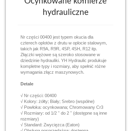
Ocynkowane kołnierze
hydrauliczne
Nr części 00400 jest typem okucia dla
czterech oplotów z drutu w oplocie stalowym,
takich jak R9A, R9R, 4SP, 4SH, R12 itp.
Złączki wężowe są szeroko stosowane w
dziedzinie hydrauliki. YH Hydraulic produkuje
kompletne typy i rozmiary, aby spełnić różne
wymagania złącz maszynowych.
Detale
√ Nr części: 00400
√ Kolory: żółty; Biały; Srebro (wspólne)
√ Powłoka: ocynkowana; Chromowany Cr3
√ Rozmiary: od 1/2 '' do 2 '' (dostępne są inne
rozmiary)
√ Standard: Zwycięzca (Eaton)
√ Obsługa posprzedażna: dostępna