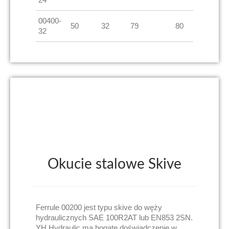
00400-
50
32
79
80
32
Okucie stalowe Skive
Ferrule 00200 jest typu skive do węży
hydraulicznych SAE 100R2AT lub EN853 2SN.
YH Hydraulic ma bogate doświadczenie w