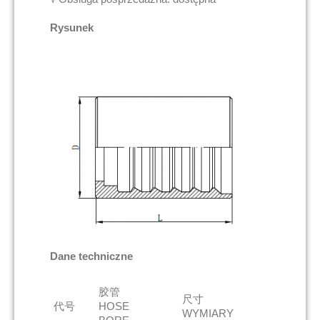
Rysunek
Dane techniczne
胶管
尺寸
代号
HOSE
WYMIARY